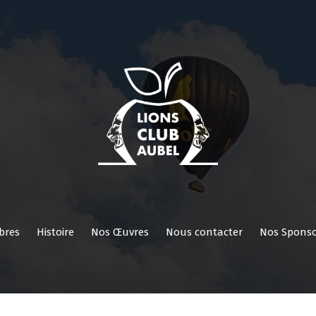
Nos
Nos
Histoire
Nos
Nous
Nos
Réservé
ROI
Activités
Comités/Membres
Œuvres
contacter
Sponsors
aux
membres
bres
Histoire
Nos Œuvres
Nous contacter
Nos Sponso