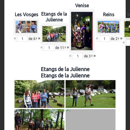
Venise
Etangs de la
Les Vosges
Reins
M
Julienne
«
‹
›
»
«
‹
›
»
de
6
de
2
«
‹
«
‹
›
»
de
11
«
‹
›
»
de
3
Etangs de la Julienne
Etangs de la Julienne