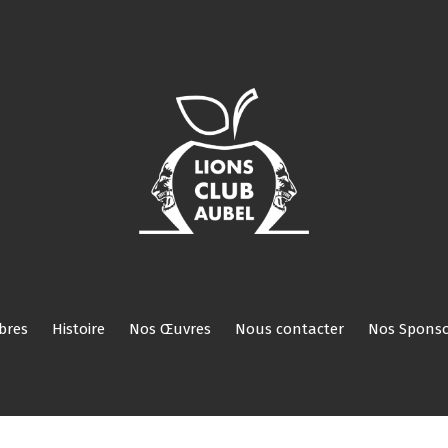
Nos
Nos
Histoire
Nos
Nous
Nos
Réservé
ROI
Activités
Comités/Membres
Œuvres
contacter
Sponsors
aux
membres
bres
Histoire
Nos Œuvres
Nous contacter
Nos Sponso