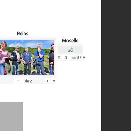
Reins
Moselle
«
‹
›
»
de
8
›
»
de
2