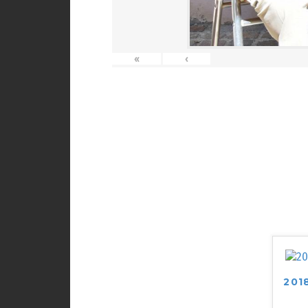
«
‹
201