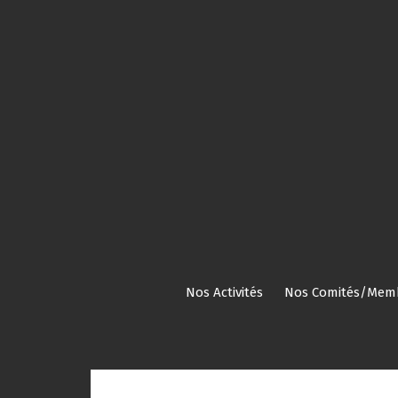
Aller
au
contenu
Nos Activités
Nos Comités/Mem