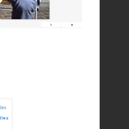
›
»
lles