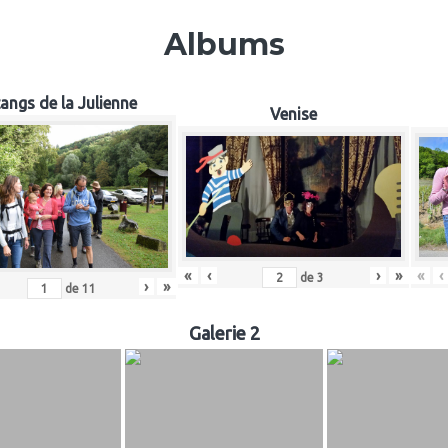
Albums
angs de la Julienne
Venise
«
‹
«
‹
›
»
de
3
›
»
de
11
Galerie 2