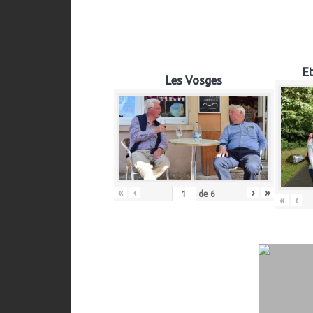
Et
Les Vosges
«
‹
›
»
de
6
«
‹