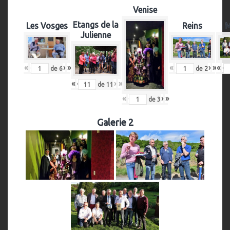
Venise
Etangs de la
Les Vosges
Reins
M
Julienne
«
‹
›
»
«
‹
›
»
«
‹
de
6
de
2
«
‹
›
»
de
11
«
‹
›
»
de
3
Galerie 2