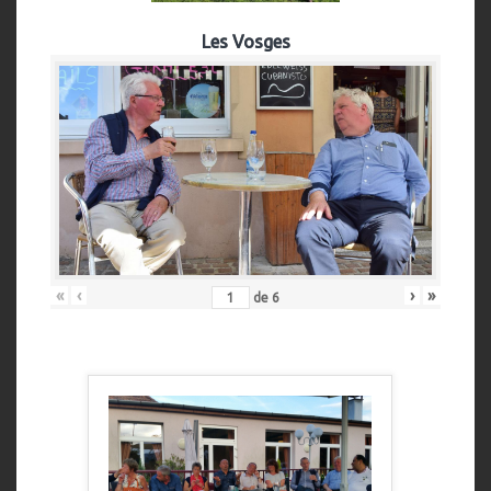
Les Vosges
«
‹
›
»
de
6