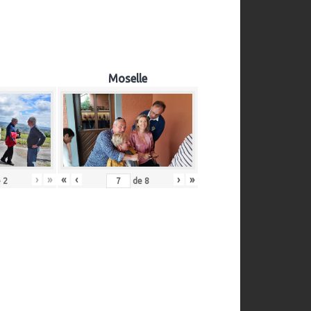
Moselle
›
»
«
‹
›
»
e
2
de
8