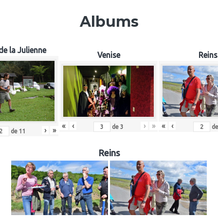
Albums
de la Julienne
Venise
Reins
«
‹
«
‹
›
»
d
de
3
›
»
de
11
Reins