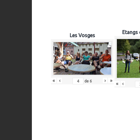
Etangs 
Les Vosges
«
‹
›
»
de
6
«
‹