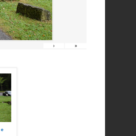
›
»
ne