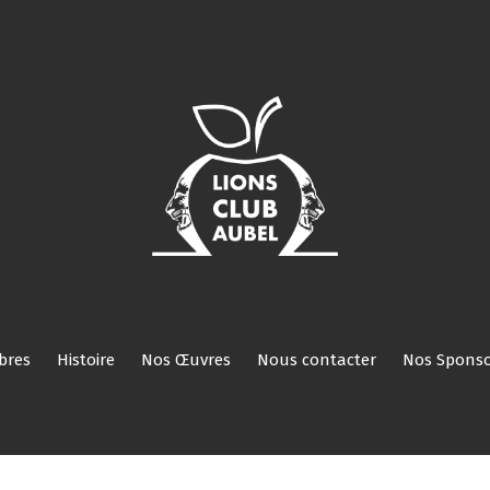
Nos
Nos
Histoire
Nos
Nous
Nos
Réservé
ROI
Activités
Comités/Membres
Œuvres
contacter
Sponsors
aux
membres
bres
Histoire
Nos Œuvres
Nous contacter
Nos Sponso