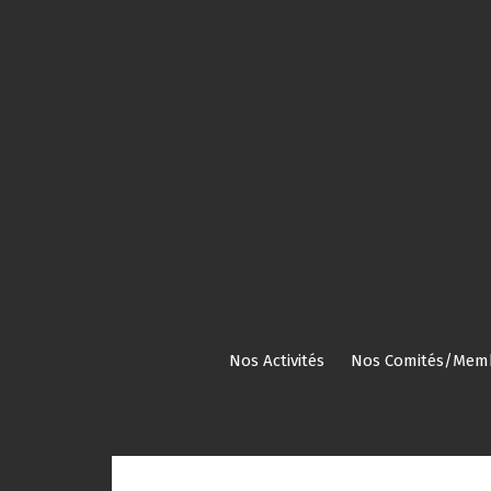
Aller
au
contenu
Nos Activités
Nos Comités/Mem