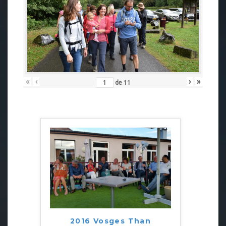
«
‹
›
»
de
11
2016 Vosges Than