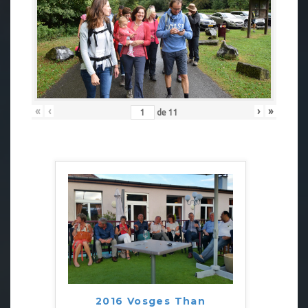
«
‹
›
»
de
11
2016 Vosges Than