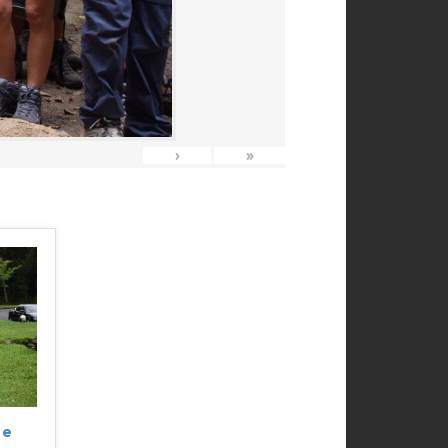
›
»
ne