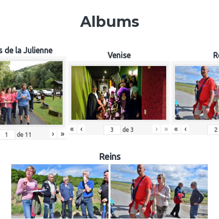
Albums
 de la Julienne
Venise
R
«
‹
«
‹
›
»
de
3
›
»
de
11
Reins