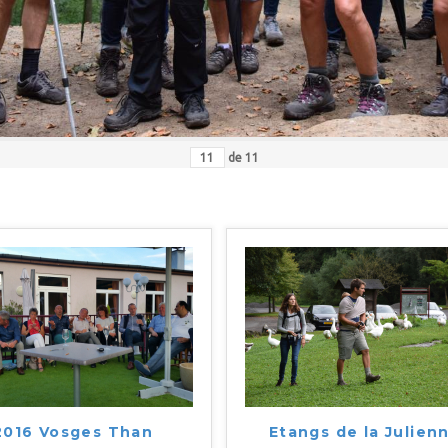
de
11
2016 Vosges Than
Etangs de la Julien