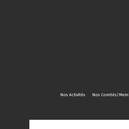
Aller
au
contenu
Nos Activités
Nos Comités/Mem