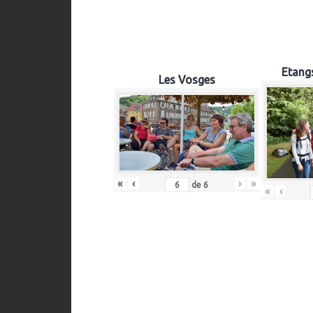
Etangs
Les Vosges
«
‹
›
»
de
6
«
‹