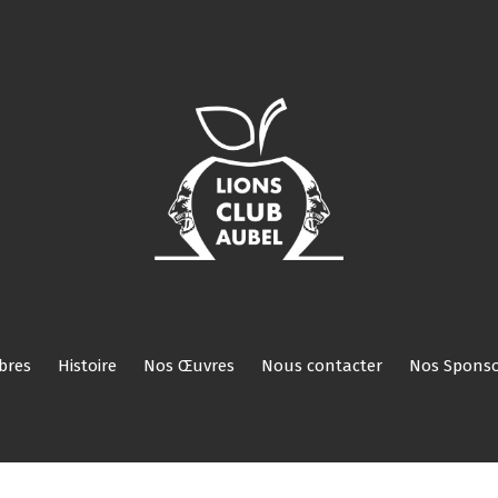
Nos
Nos
Histoire
Nos
Nous
Nos
Réservé
ROI
Activités
Comités/Membres
Œuvres
contacter
Sponsors
aux
membres
bres
Histoire
Nos Œuvres
Nous contacter
Nos Sponso