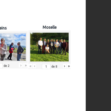
Moselle
eins
›
»
«
‹
›
»
de
2
de
8