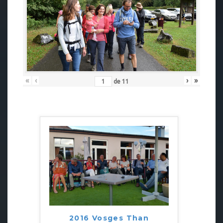
«
‹
›
»
de
11
2016 Vosges Than