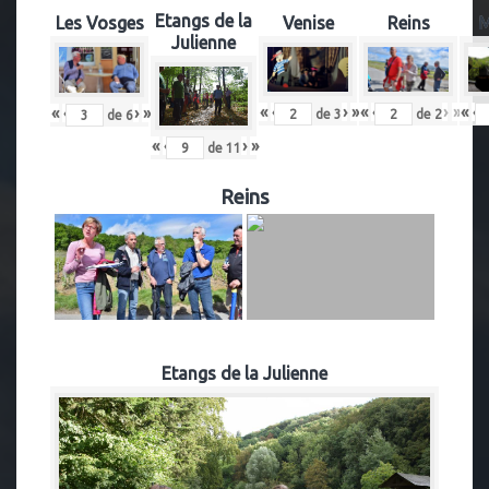
Etangs de la
Les Vosges
Venise
Reins
M
Julienne
«
‹
›
»
«
‹
›
»
«
‹
«
‹
›
»
de
2
de
3
de
6
«
‹
›
»
de
11
Reins
Etangs de la Julienne