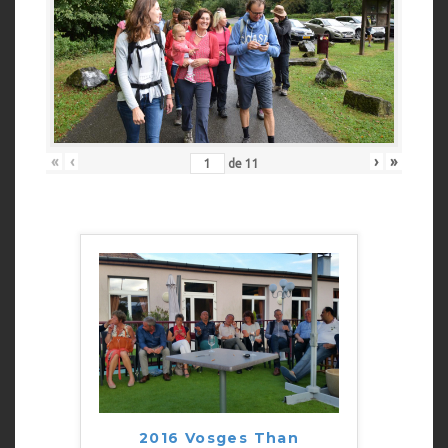
«
‹
›
»
de
11
2016 Vosges Than