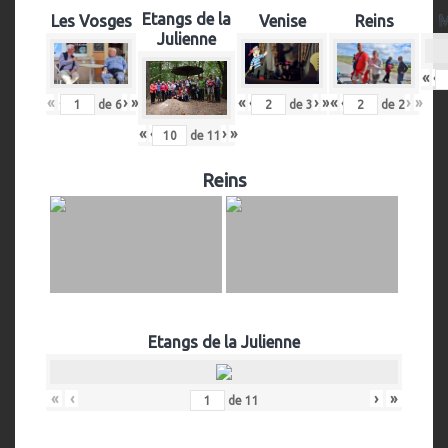
Etangs de la
Les Vosges
Venise
Reins
M
Julienne
«
‹
«
‹
›
»
«
‹
›
»
«
‹
›
»
de
6
de
2
de
3
«
‹
›
»
de
11
Reins
Etangs de la Julienne
«
‹
›
»
de
11