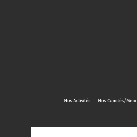
Aller
au
contenu
Nos Activités
Nos Comités/Mem