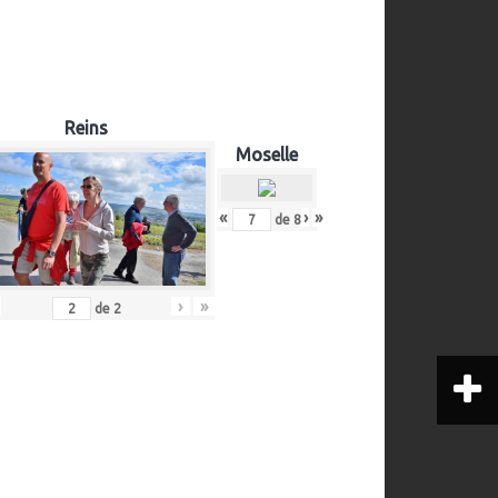
Reins
Moselle
«
‹
›
»
de
8
›
»
de
2