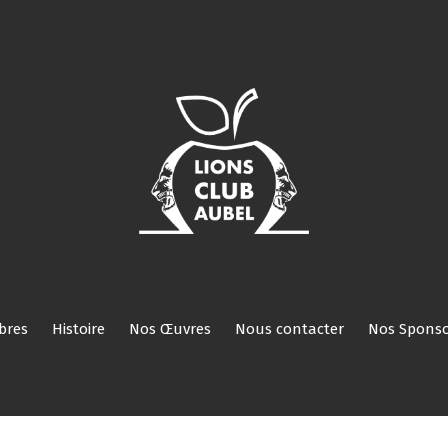
Nos
Nos
Histoire
Nos
Nous
Nos
Réservé
ROI
Activités
Comités/Membres
Œuvres
contacter
Sponsors
aux
membres
bres
Histoire
Nos Œuvres
Nous contacter
Nos Sponso