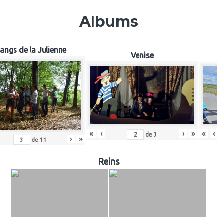
Albums
angs de la Julienne
Venise
«
‹
«
‹
›
»
de
3
›
»
de
11
Reins