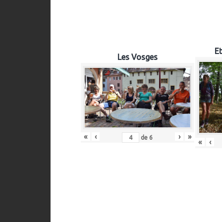
Et
Les Vosges
«
‹
›
»
de
6
«
‹