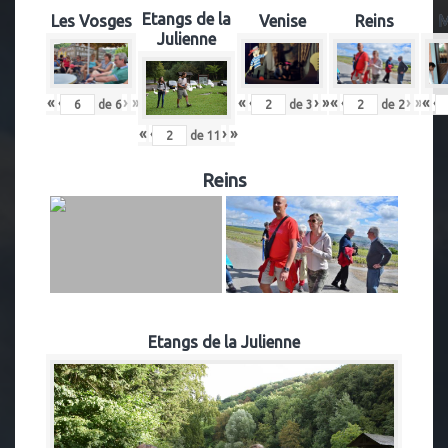
Etangs de la
Les Vosges
Venise
Reins
M
Julienne
«
‹
›
»
«
‹
›
»
«
‹
›
»
«
‹
de
6
de
2
de
3
«
‹
›
»
de
11
Reins
Etangs de la Julienne