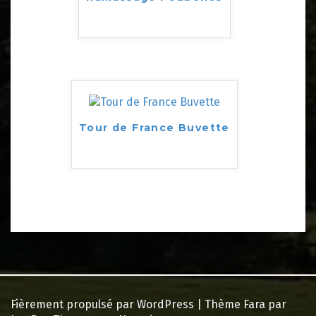
Tour de France Buvette
Fièrement propulsé par WordPress
|
Thème
Fara
par