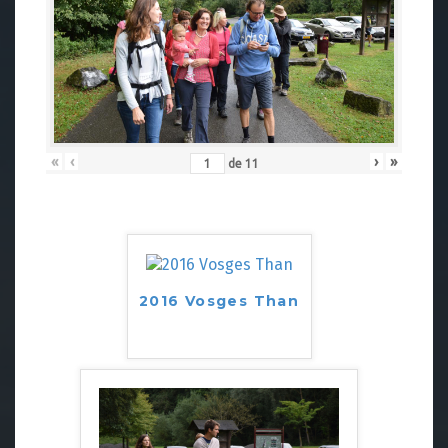
«
‹
›
»
de
11
2016 Vosges Than