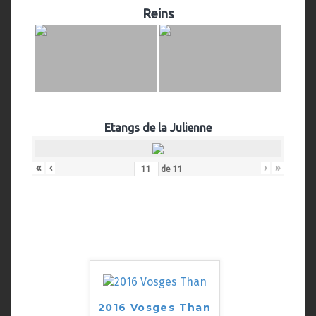
Reins
Etangs de la Julienne
«
‹
›
»
de
11
2016 Vosges Than