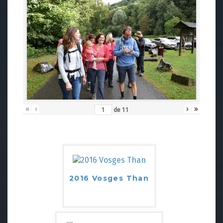
«
‹
›
»
de
11
2016 Vosges Than