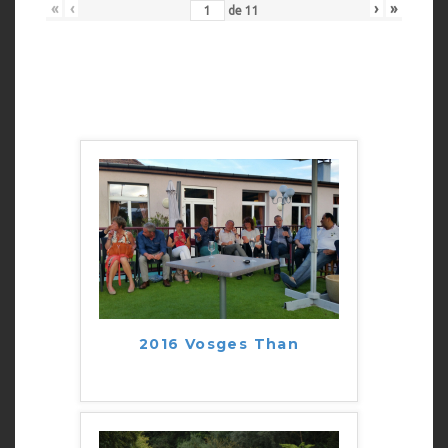
«
‹
›
»
de
11
2016 Vosges Than