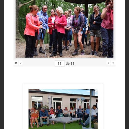
«
‹
›
»
de
11