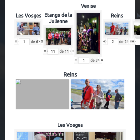
Venise
Etangs de la
Les Vosges
Reins
M
Julienne
«
‹
›
»
«
‹
›
»
«
‹
de
6
de
2
«
‹
›
»
de
11
«
‹
›
»
de
3
Reins
Les Vosges