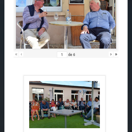
«
‹
›
»
de
6