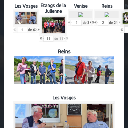
Etangs de la
Les Vosges
Venise
Reins
M
Julienne
«
‹
›
»
«
‹
›
»
de
3
de
2
«
‹
›
»
«
‹
de
6
«
‹
›
»
de
11
Reins
Les Vosges