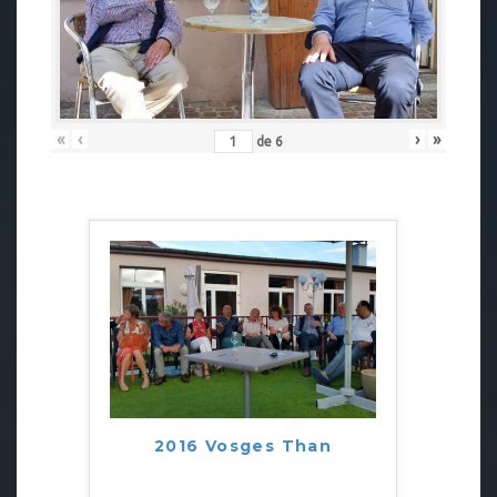
«
‹
›
»
de
6
2016 Vosges Than