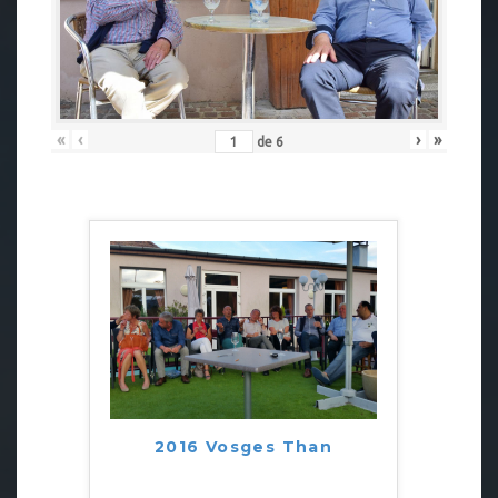
«
‹
›
»
de
6
2016 Vosges Than