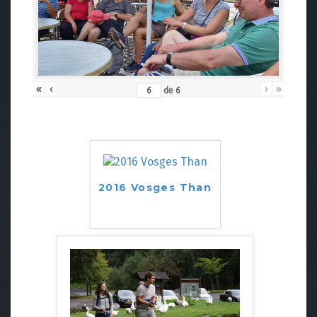
«
‹
›
»
de
6
2016 Vosges Than