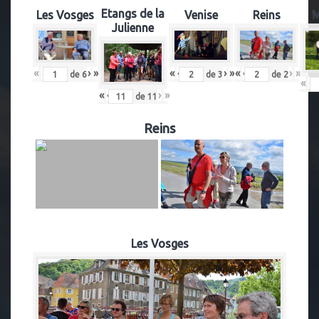
Etangs de la
Les Vosges
Venise
Reins
M
Julienne
«
‹
›
»
«
‹
›
»
«
‹
›
»
de
6
de
2
de
3
«
‹
«
‹
›
»
de
11
Reins
Les Vosges