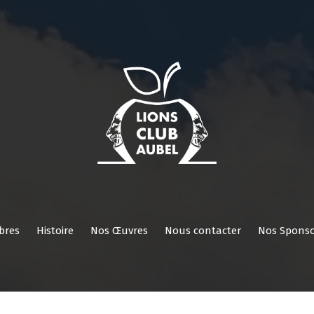
Nos
Nos
Histoire
Nos
Nous
Nos
Réservé
ROI
Activités
Comités/Membres
Œuvres
contacter
Sponsors
aux
membres
bres
Histoire
Nos Œuvres
Nous contacter
Nos Sponso