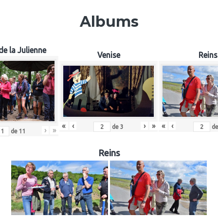
Albums
de la Julienne
Venise
Reins
«
‹
«
‹
›
»
d
de
3
›
»
de
11
Reins