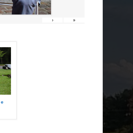
›
»
ne