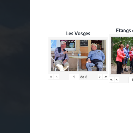
Etangs 
Les Vosges
«
‹
›
»
de
6
«
‹