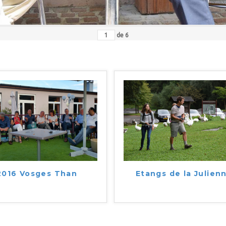
de
6
2016 Vosges Than
Etangs de la Julien