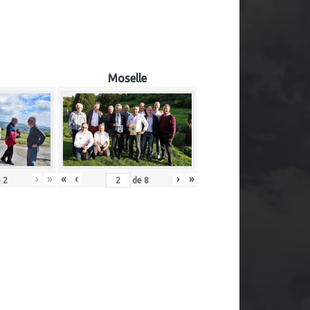
Moselle
›
»
«
‹
›
»
e
2
de
8