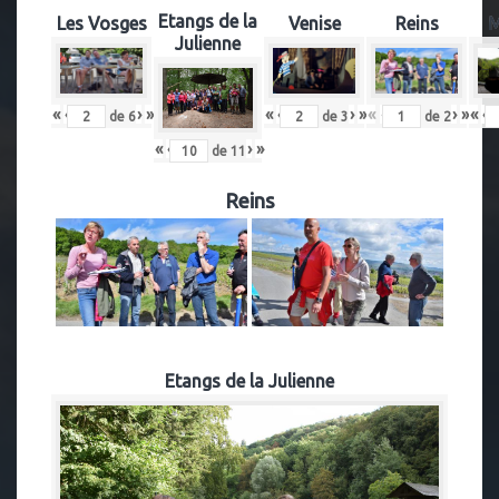
Etangs de la
Les Vosges
Venise
Reins
M
Julienne
«
‹
›
»
«
‹
›
»
«
‹
›
»
«
‹
de
2
de
6
de
3
«
‹
›
»
de
11
Reins
Etangs de la Julienne