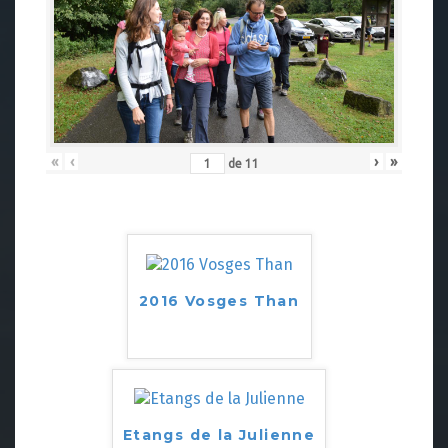
«
‹
›
»
de
11
2016 Vosges Than
Etangs de la Julienne