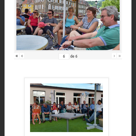
«
‹
›
»
de
6