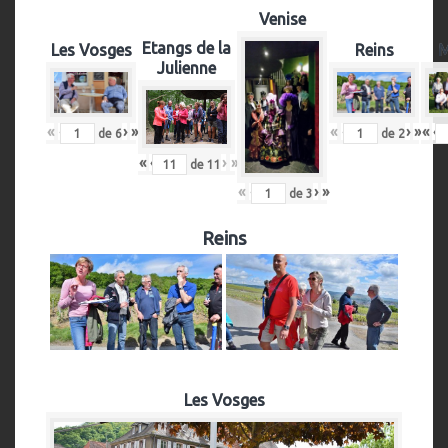
Venise
Etangs de la
Les Vosges
Reins
M
Julienne
«
‹
›
»
«
‹
›
»
«
‹
de
6
de
2
«
‹
›
»
de
11
«
‹
›
»
de
3
Reins
Les Vosges