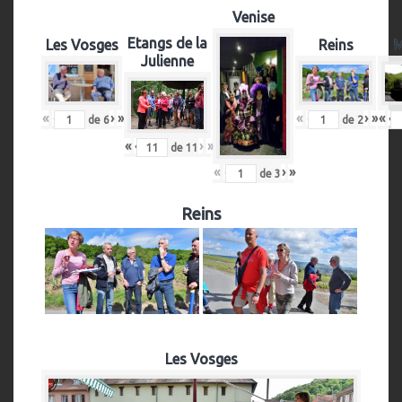
Venise
Etangs de la
Les Vosges
Reins
M
Julienne
«
‹
›
»
«
‹
›
»
«
‹
de
6
de
2
«
‹
›
»
de
11
«
‹
›
»
de
3
Reins
Les Vosges