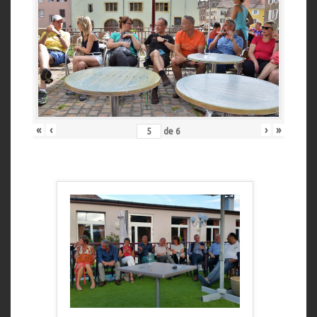
«
‹
›
»
de
6