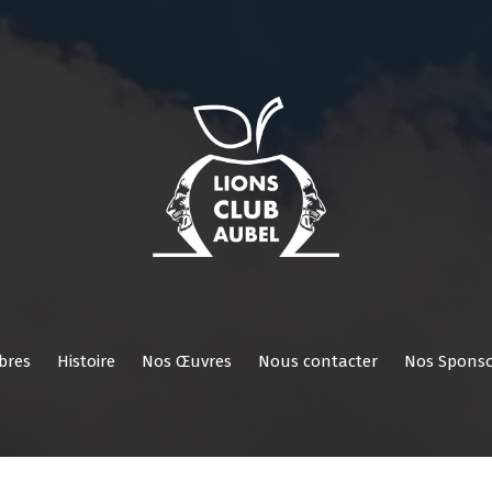
Nos
Nos
Histoire
Nos
Nous
Nos
Réservé
ROI
Activités
Comités/Membres
Œuvres
contacter
Sponsors
aux
membres
bres
Histoire
Nos Œuvres
Nous contacter
Nos Sponso