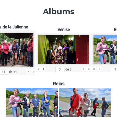
Albums
 de la Julienne
Venise
R
«
‹
«
‹
›
»
de
3
›
»
de
11
Reins