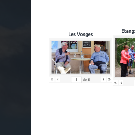
Etangs
Les Vosges
«
‹
›
»
de
6
«
‹