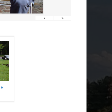
›
»
ne