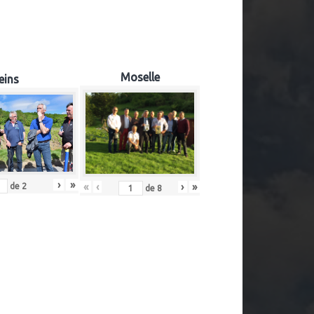
Moselle
eins
›
»
«
‹
›
»
de
2
de
8