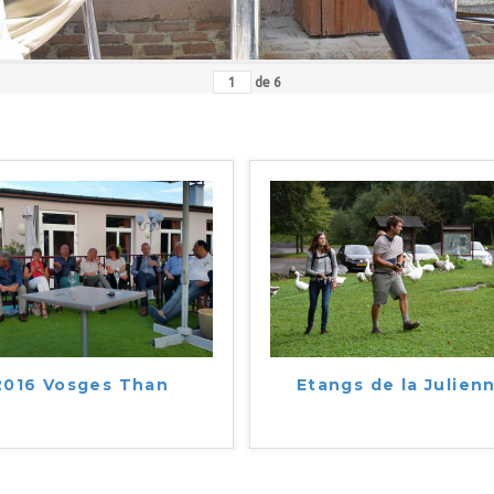
de
6
2016 Vosges Than
Etangs de la Julien