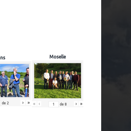
Moselle
ins
›
»
«
‹
›
»
de
2
de
8