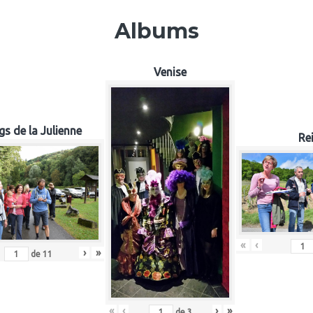
Albums
Venise
gs de la Julienne
Re
«
‹
›
»
de
11
«
‹
›
»
de
3