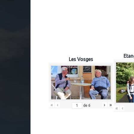
Etan
Les Vosges
«
‹
›
»
de
6
«
‹