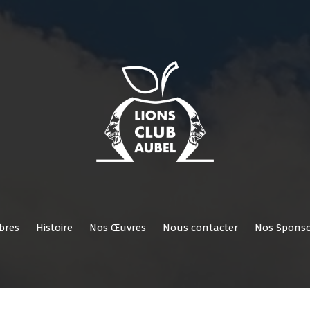
Nos
Nos
Histoire
Nos
Nous
Nos
Réservé
ROI
Activités
Comités/Membres
Œuvres
contacter
Sponsors
aux
membres
bres
Histoire
Nos Œuvres
Nous contacter
Nos Sponso