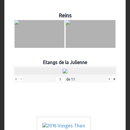
Reins
Etangs de la Julienne
«
‹
›
»
de
11