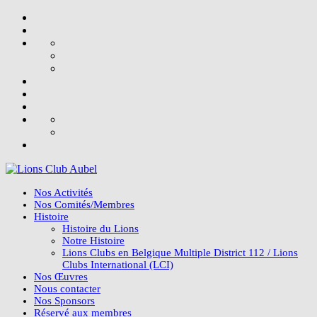
Aller
Nos
au
Activités
Nos
contenu
Comités/Membres
Histoire
Histoire
du
Notre
Lions
Histoire
Lions
Nos
Clubs
Œuvres
Nous
en
contacter
Nos
Belgique
Sponsors
Réservé
Multiple
La
aux
District
plaquette
Albums
membres
ROI
112
2025-
/
2026
Lions
Clubs
Nos Activités
International
Nos Comités/Membres
(LCI)
Histoire
Histoire du Lions
Notre Histoire
Lions Clubs en Belgique Multiple District 112 / Lions
Clubs International (LCI)
Nos Œuvres
Nous contacter
Nos Sponsors
Réservé aux membres