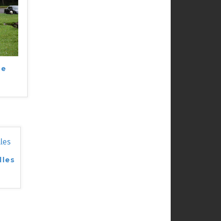
ne
lles