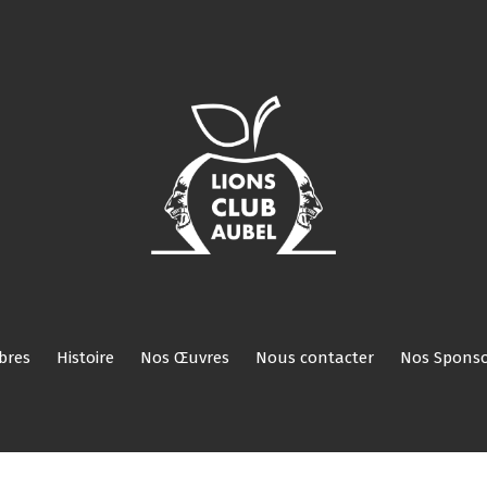
Nos
Nos
Histoire
Nos
Nous
Nos
Réservé
ROI
Activités
Comités/Membres
Œuvres
contacter
Sponsors
aux
membres
bres
Histoire
Nos Œuvres
Nous contacter
Nos Sponso