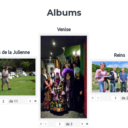
Albums
Venise
 de la Julienne
Reins
«
‹
de
›
»
de
11
«
‹
›
»
de
3