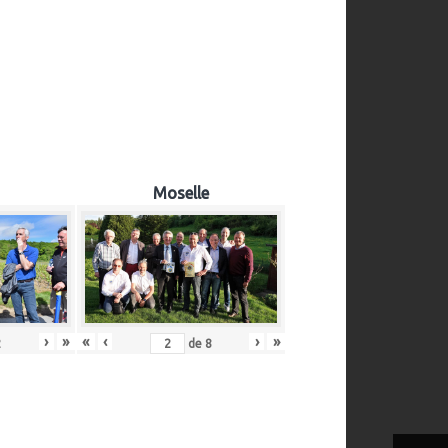
Moselle
›
»
«
‹
›
»
2
de
8