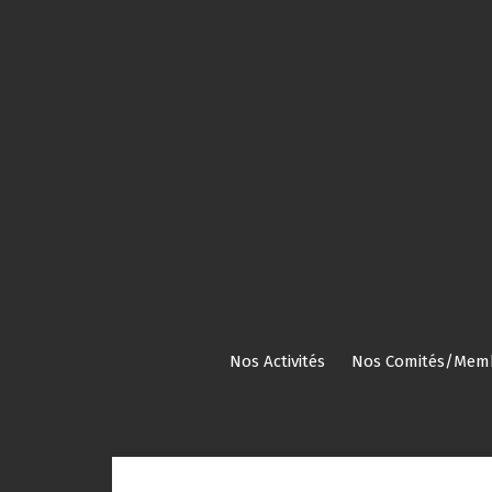
Aller
au
contenu
Nos Activités
Nos Comités/Mem