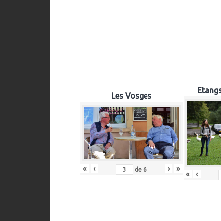
Etangs
Les Vosges
«
‹
›
»
de
6
«
‹