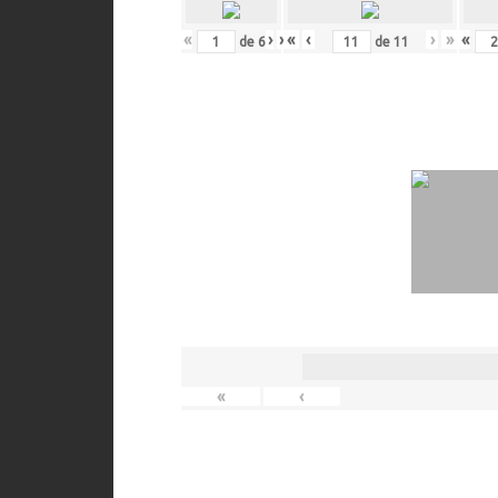
«
‹
›
»
«
‹
›
»
«
‹
de
6
de
11
«
‹