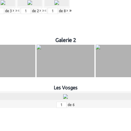
›
»
«
‹
›
»
«
‹
›
»
de
3
de
2
de
8
Galerie 2
Les Vosges
de
6