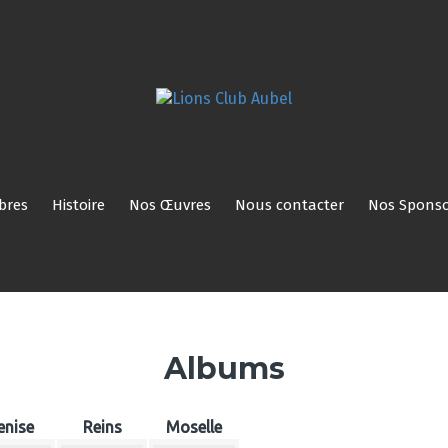
Nos
Nos
Histoire
Nos
Nous
Nos
Réservé
ROI
Activités
Comités/Membres
Œuvres
contacter
Sponsors
aux
membres
bres
Histoire
Nos Œuvres
Nous contacter
Nos Sponso
Albums
enise
Reins
Moselle