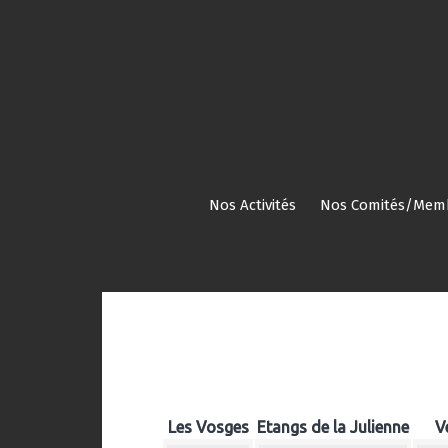
Aller
au
contenu
Nos Activités
Nos Comités/Mem
Les Vosges
Etangs de la Julienne
V